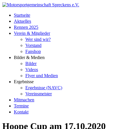
Zum
Inhalt
springen
Startseite
Aktuelles
Rennen 2025
Verein & Mitglieder
Wer sind wir?
Vorstand
Fanshop
Bilder & Medien
Bilder
Videos
Flyer und Medien
Ergebnisse
Ergebnisse (NAVC)
Vereinsmeister
Mitmachen
Termine
Kontakt
Schalte
Hoope Cup am 17.10.2020
den