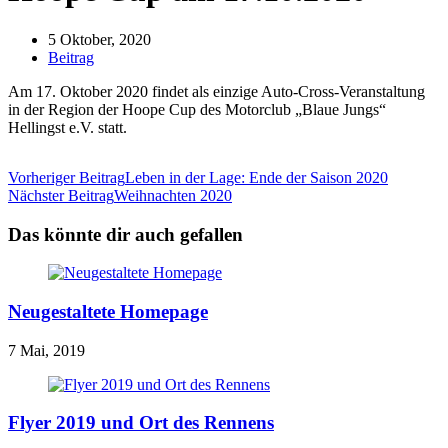
Button
um,
Beitrag
5 Oktober, 2020
um
veröffentlicht:
Beitrags-
Beitrag
das
Kategorie:
Menü
Am 17. Oktober 2020 findet als einzige Auto-Cross-Veranstaltung
aus-
in der Region der Hoope Cup des Motorclub „Blaue Jungs“
oder
Hellingst e.V. statt.
einzuklappen
Weitere
Vorheriger Beitrag
Leben in der Lage: Ende der Saison 2020
Nächster Beitrag
Weihnachten 2020
Artikel
ansehen
Das könnte dir auch gefallen
Neugestaltete Homepage
7 Mai, 2019
Flyer 2019 und Ort des Rennens